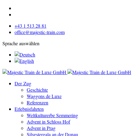
+43 1 513 28 81
office@majestic-train.com
Sprache auswählen
Der Zug
Geschichte
Waggons de Luxe
Referenzen
Erlebnisfahrten
Weltkulturerbe Semmering
Advent in Schloss Hof
Advent in Prag
Silvestergala an der Donau