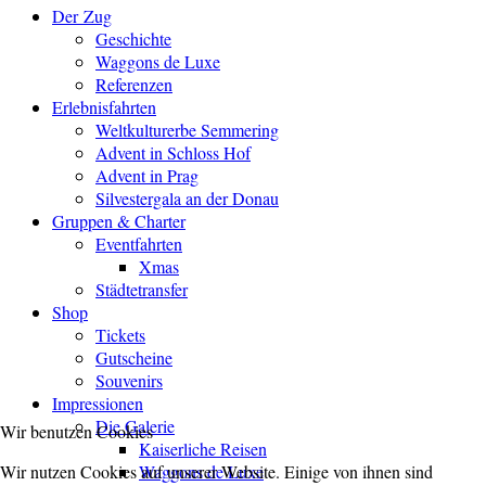
Der Zug
Geschichte
Waggons de Luxe
Referenzen
Erlebnisfahrten
Weltkulturerbe Semmering
Advent in Schloss Hof
Advent in Prag
Silvestergala an der Donau
Gruppen & Charter
Eventfahrten
Xmas
Städtetransfer
Shop
Tickets
Gutscheine
Souvenirs
Impressionen
Die Galerie
Wir benutzen Cookies
Kaiserliche Reisen
Wir nutzen Cookies auf unserer Website. Einige von ihnen sind
Waggons de Luxe