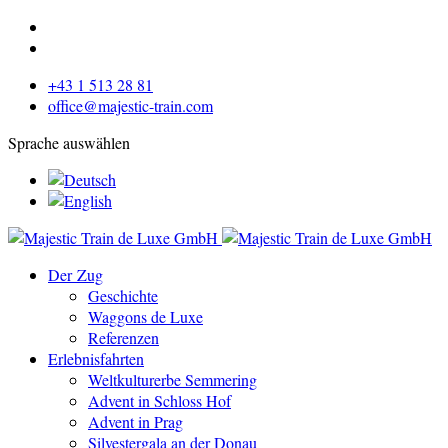
+43 1 513 28 81
office@majestic-train.com
Sprache auswählen
Der Zug
Geschichte
Waggons de Luxe
Referenzen
Erlebnisfahrten
Weltkulturerbe Semmering
Advent in Schloss Hof
Advent in Prag
Silvestergala an der Donau